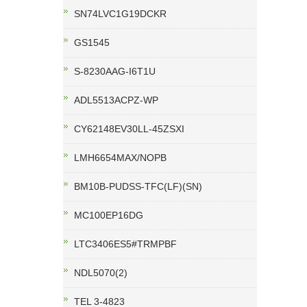
SN74LVC1G19DCKR
GS1545
S-8230AAG-I6T1U
ADL5513ACPZ-WP
CY62148EV30LL-45ZSXI
LMH6654MAX/NOPB
BM10B-PUDSS-TFC(LF)(SN)
MC100EP16DG
LTC3406ES5#TRMPBF
NDL5070(2)
TEL 3-4823