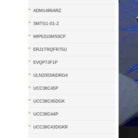
ADM1486ARZ
SMTG1-01-Z
MIP5310MSSCF
ERJ1TRQFR75U
EVQP7JF1P
ULN2003AIDRG4
UCC38C45P
UCC38C45DGK
UCC38C44P
UCC38C43DGKR