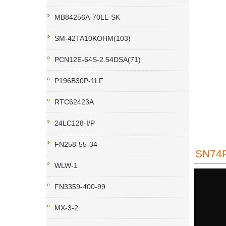
MB84256A-70LL-SK
SM-42TA10KOHM(103)
PCN12E-64S-2.54DSA(71)
P196B30P-1LF
RTC62423A
24LC128-I/P
FN258-55-34
SN74
WLW-1
FN3359-400-99
MX-3-2