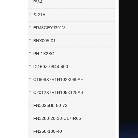
PV-4
S-21A
ERJ8GEYJ391V
BNX005-01
PH-1X2SG
IC160Z-0844-400
C1608X7R1H102K080AE
C2012X7R1H105K125AB
FN3025HL-50-72
FN3288-20-33-C17-R65
FN258-180-40