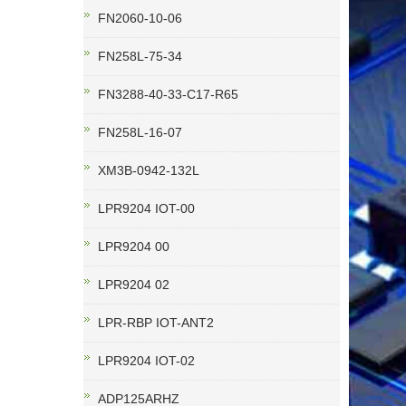
FN2060-10-06
FN258L-75-34
FN3288-40-33-C17-R65
FN258L-16-07
XM3B-0942-132L
LPR9204 IOT-00
LPR9204 00
LPR9204 02
LPR-RBP IOT-ANT2
LPR9204 IOT-02
ADP125ARHZ