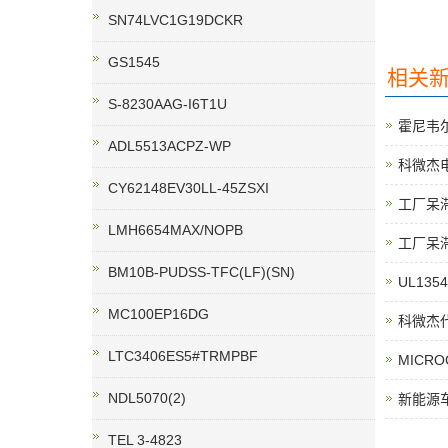
SN74LVC1G19DCKR
GS1545
相关
S-8230AAG-I6T1U
霍尼韦尔
ADL5513ACPZ-WP
科微杰电
CY62148EV30LL-45ZSXI
工厂呆
LMH6654MAX/NOPB
工厂呆
BM10B-PUDSS-TFC(LF)(SN)
UL135
MC100EP16DG
科微杰代
LTC3406ES5#TRMPBF
MICR
NDL5070(2)
新能源
TEL 3-4823