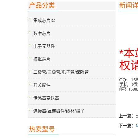
产品分类
新闻
集成芯片IC
数字芯片
电子元器件
*
模拟芯片
权
二极管/三极管/电子管/保险管
QQ: 1683
手机 （微信
开关配件
邮箱: 1688
传感器变送器
连接器/互连器件/线材/端子
上一篇：
下一篇：
热卖型号