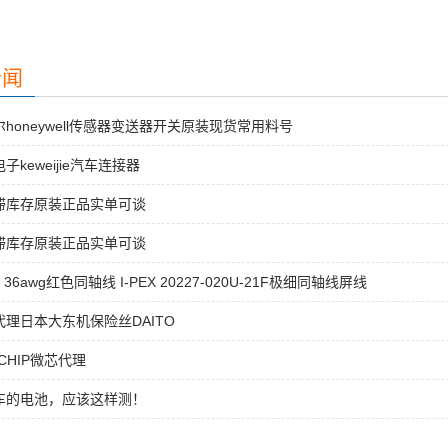
新闻
honeywell传感器变送器开关原装现货常用料号
子keweijie汽车连接器
滞库存原装正品实单可谈
滞库存原装正品实单可谈
4 36awg红色同轴线 I-PEX 20227-020U-21F极细同轴线屏线
理日本大东机保险丝DAITO
OCHIP微芯代理
车的电池，应该这样测！